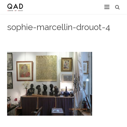
GALERIES & EXPERTS
sophie-marcellin-drouot-4
ACTUALITÉS
15 mars 2016
sebastien
Pas de commentaires
PRESSE
PARTENAIRES
EXPERTISE EN LIGNE
CONTACT