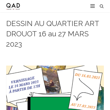
GALERIES & EXPERTS
DESSIN AU QUARTIER ART
ACTUALITÉS
DROUOT 16 au 27 MARS
PRESSE
2023
PARTENAIRES
6 mars 2023
didi
Pas de commentaires
EXPERTISE EN LIGNE
CONTACT