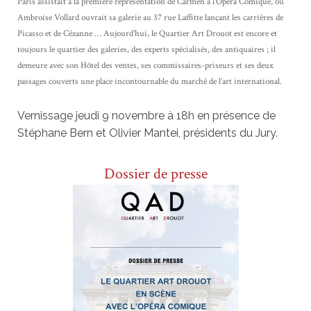
Paris assistait à la première représentation de Carmen à l’Opéra Comique, où
Ambroise Vollard ouvrait sa galerie au 37 rue Laffitte lançant les carrières de
Picasso et de Cézanne … Aujourd’hui, le Quartier Art Drouot est encore et
toujours le quartier des galeries, des experts spécialisés, des antiquaires ; il
demeure avec son Hôtel des ventes, ses commissaires-priseurs et ses deux
passages couverts une place incontournable du marché de l’art international.
Vernissage jeudi 9 novembre à 18h en présence de
Stéphane Bern et Olivier Mantei, présidents du Jury.
Dossier de presse