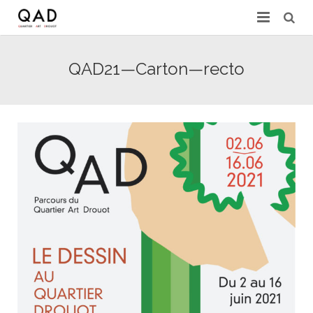
GALERIES & EXPERTS
QAD21—Carton—recto
ACTUALITÉS
PRESSE
PARTENAIRES
EXPERTISE EN LIGNE
CONTACT