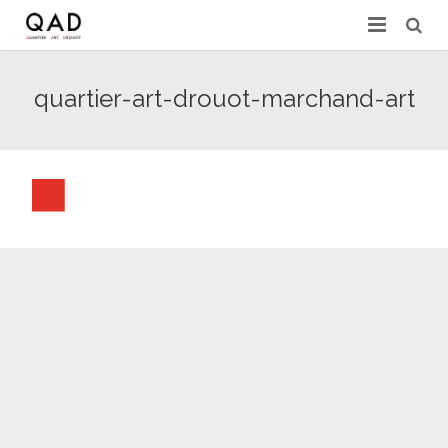
GALERIES & EXPERTS
quartier-art-drouot-marchand-art
ACTUALITÉS
PRESSE
PARTENAIRES
EXPERTISE EN LIGNE
CONTACT