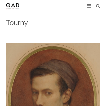
GALERIES & EXPERTS
Tourny
ACTUALITÉS
20 février 2025
Celeste QAD
PRESSE
PARTENAIRES
EXPERTISE EN LIGNE
CONTACT